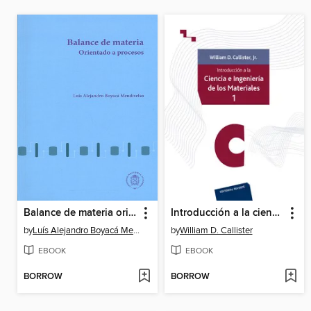
Balance de materia orientado a procesos
Introducción a la ciencia e ingeniería de los materiales. Volumen I
by
Luís Alejandro Boyacá Mendivelso
by
William D. Callister
EBOOK
EBOOK
BORROW
BORROW