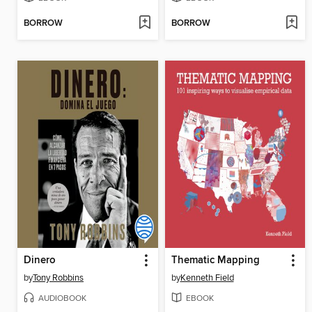
BORROW
BORROW
Dinero
Thematic Mapping
by
Tony Robbins
by
Kenneth Field
AUDIOBOOK
EBOOK