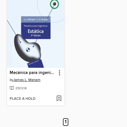
Mecánica para ingenieros. Estática I
by
James L. Meriam
EBOOK
PLACE A HOLD
1