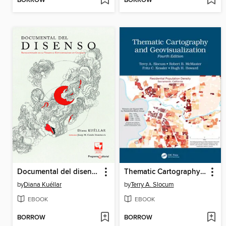
BORROW
BORROW
Documental del disenso
Thematic Cartography and Geovisualization
by
Diana Kuéllar
by
Terry A. Slocum
EBOOK
EBOOK
BORROW
BORROW