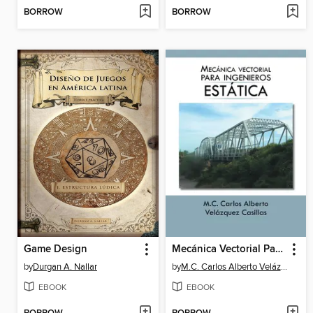
BORROW
BORROW
Game Design
Mecánica Vectorial Para Ingenieros (Estática)
by
Durgan A. Nallar
by
M.C. Carlos Alberto Velázquez Casillas
EBOOK
EBOOK