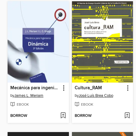
Mecánica para ingenieros. Dinámica. II
Cultura_RAM
by
James L. Meriam
by
José Luís Brea Cobo
EBOOK
EBOOK
BORROW
BORROW