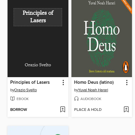
Principles of
Lasers
Orazio Svelto
Principles of Lasers
Homo Deus (latino)
by
Orazio Svelto
by
Yuval Noah Harari
EBOOK
AUDIOBOOK
BORROW
PLACE A HOLD